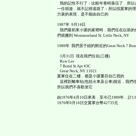
我的記性不行了﹔比較年青時落伍了﹐所以
一任胡遊﹐就不記得道路了﹔所以找翼軍的理
力衰的表現﹐是不能由自己的
1987年 9月14日
我們最初來小瑗的家裡時﹐我們住在以前的住宅262-25
們就搬到 Westmoreland St. Little Neck, NY
1989年 我們居于紐約附近的Great Neck 7 Bond 
3月31日 現在我們住在(三樓)
Row Lee
7 Bond St Apt #3C
Great Neck, NY 11021
翼軍住在二樓﹐都是小瑗重芬自己買的
這裡距離車站(包括火車及公車)很近﹐我們
所以我們不喜歡坐它
由1976年4月10日來美﹐至今已1989年﹐計1
1976年9月16日交翼軍台幣42735元