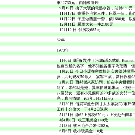
軍42735元﹐由她來管錢
9月19日 換了大號的電熱水器﹐貼付850元
11月17日 寄重芬毛衣三件﹐床罩一個﹐背
11月22日 子玉做西服一套﹐價1680元﹐
12月11日 翼軍大衣一件2180元
12月12 日 付房稅685元
62年
1973年
1月6日 凱翔(男)生于洛城(譜名式凱 Kennet
他自己起的名字﹐他不知他曾祖字為翔西﹐但
1月20日 今日小瑗在密歇根州安娜堡與楊重
宴﹐共到親友50餘人﹐宴客三桌﹐當日收禮98
2月20日 蕭邦傑來家訪問﹐前在中央報看
到了﹐果然就是她﹐翼軍便邀她來玩﹒但她十
八個兒女﹐還有小兒痲痺的20多歲的女兒一
亮﹐真可憐喲﹗(63年5月31日記)
3月30日 偕翼軍赴台南甘太太家訪問(蕭邦
工程十分偉大﹐于4月2日返家
5月21日 繳62上房稅679元﹔上次赴台南看
補4月6日 收三毛美金140元
5月8日 收三毛合台幣4202元
6月6日 收小瑗美金110元