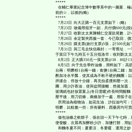
*****
在輔仁畢業紀念簿中數學系中的一圖案﹐極
前的☆﹐以後的(略)
*****
7月23日 向大正購一百元支票如下﹕(略)
7月23日 做備用假牙一副﹐共付價600元(按
7月27日 收劉太太來陳輔仁交屋款尾數﹐計45
7月28日 余定製夾西服一套﹐今已取回﹐價3
7月29日 購支票(旅行支票)5張﹐計500元如下﹕(
7月31日 與三毛去快信兩封﹔一寄舊址﹐
于當日下午九時五十五分抵洛市﹔收到劉太太
8月2日 正大購350元一張支票@38﹒80計135
8月5日 向于先生學炸油條﹐用料如下﹕高筋
台兩﹔明礬粉1台兩一錢﹔食鹽1台兩二錢﹔加
酌加冷水半瓢﹐使其成為不軟不硬的麵團﹔以
拌揉合﹐停放十分鐘﹐再充份柔攪和壓一次﹐
團﹐用少許香油﹐使與盆間接離﹐然後加蓋﹐
玻璃紙包好放置案上(冬日需暖)作長時間醒
壓平後﹐用刀切條﹐兩條加于一處﹐用筷子在
所用油為植物油﹐如花生油﹐沙拉油均可﹔
明礬﹐比較脆一些﹔所有藥料﹐西藥房均可買
*****
做包油條之軟餅子﹐係在頭一天下午七時﹐用
便發酸﹐次晨再加酵粉少許﹐加鹽打餅﹐用缸
和麵冬夏不同﹔夏要涼﹐冬要暖﹐運用之妙