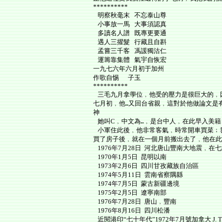
**********
明察秋毫末 不忘泰山尊
小事放一馬 大事須認真
多讀名人譜 既專更要通
遇人三擢髮 行藏且自斟
孟嘗三千客 馮諼獨沽仁
運籌靠集體 氣宇自恢宏
一九七六年六月初于加州
作歌自惕 子玉
**********
三毛九月拿學位﹐他受的壓力是很巨大的﹐
七月初﹐他
..
又回台省親﹐這對於他做論文是
神
她叫C﹐中文為
..
﹐是台中人﹐在此早入美籍
小軍住此後﹐他非常客氣﹐時常開車買菜﹔
買了房子後﹐就在一個月前搬出去了﹐他在此
1976年7月28日 河北唐山豐南大地震﹐
1970年1月5日 昆明以南
1973年2月6日 四川甘孜藏族自治區
1974年5月11日 雲南省察隅縣
1974年7月5日 蒙古新疆邊境
1975年2月5日 遼寧南部
1976年7月28日 唐山﹐豐南
1976年8月16日 四川松潘
近閱港印“七十年代”1972年7月號加拿大 J. T