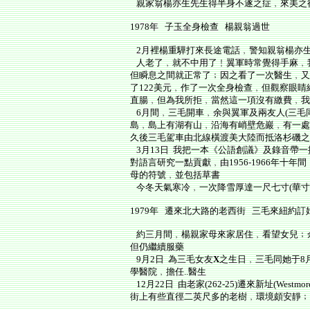
親家翁楊亦生先生得半身不遂之症﹐來美之
1978年 子玉全身檢查 楊親翁過世
2月裡楊重驊打來長途電話﹐警知親翁楊亦生先
人老了﹐就不中用了﹗翼軍時常覺得手麻﹐
但瞬息之間就正常了﹔因之看了一次醫生﹐又
了122美元﹐作了一次全身檢查﹐但觀察眼
直腸﹐但為我所拒﹐當然這一項沒有繳費﹐我
6月間﹐三毛開車﹐余與翼軍及兩友人(三毛
島﹐島上有湖有山﹐沿海有峭壁危巖﹐有一處
久後三毛駕車由北線橫渡美大陸而抵洛杉磯之
3月13日 我把一本《公語創議》及錄音帶
對語言研究一點貢獻﹐由1956-1966年
母的符號﹐並包括草書
今冬天氣寒冷﹐一次降雪厚達一尺七寸(華寸
1979年 遷來北大路的老西街 三毛來紐約訂
約三月間﹐楊親家母來家居住﹐看望女兒﹔余
但仍繼續服藥
9月2日 為三毛女友
X
之生日﹐三毛同她于8
學醫院﹐擔任..醫生
12月22日 由老家(262-25)遷來新址(Westmor
街上有些直徑二英尺多的老樹﹐環境頗安靜﹔