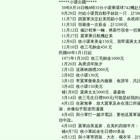
*****小瑗出國*****
59年8月16日晚8時35分小瑗乘環球742
9月29日 付給小瑗買自動手錶款一只﹐計5
11月7日 因翼軍決定赴美照顧小笛﹐余祇
11月5日 領最後一次薪金﹐計3200元
11月12日 僱計程車一輛﹐將新竹宿舍一切
11月27日 翼軍乘日航機赴美
12月6日 收小瑗來美金150元﹐當即還蔣太太
12月10日 收三毛餉金450 元
民國60年1月1日起
1971年1月20日 收三毛餉金1600元
1月26日 為庚戌年除夕
2月1日 送蔣林婚禮2000元
2月8日 收小瑗130元
3月1日 寄翼軍藥膏及內服藥﹐食譜等﹐共計
3月4日 收小瑗150美元
補1月8日 還蔣太太5000元﹐森森收
3月14日 收三毛生日禮800元(可能是給我的)
4月1日 在家無事﹐放大翼軍及余在漢口所
淑﹐余像似乎豁達而瀟灑
4月4日 與小軍打一越洋電話﹐要他送翼軍
信中說
..
4月10日 翼軍由美返家﹐在美約四個半月﹔
補4月7日 收小軍給余生日禮60美金
4月12日 與小軍寄西裝﹐大衣﹐襯衣等﹐計費