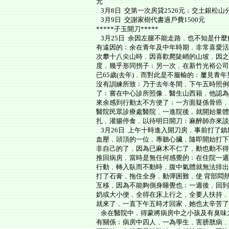
元
3月8日 交第一次房貸2526元﹔交土銀松山
3月9日 交謝家樹代書過戶費1500元
*****子玉開刀*****
3月25日 余因左腿不能走路﹐也不知是什
有遠因的﹔余在青年及中年時期﹐非常喜愛活
次攀十八尖山時﹐因喜歡爬陡峭的山坡﹐因之
度﹐幾乎形同拐子﹔另一次﹐在新竹光裕公司
已65歲(去年)﹐而對此是不服輸的﹔屢見
沒有訓練所致﹔乃于去年冬間﹐下午五時照例
了﹔嘗在中心診所照像﹐醫生山西籍﹐他認為
來余感到行動太不方便了﹔一方面疑係骨癌﹐
醫院民眾診療處醫院﹐一進院後﹐就開始量體
扎﹐灌腸停食﹐以待明日開刀﹔麻醉師亦來談
3月26日 上午十時進入開刀房﹐事前打了
血壓﹐頭頂的一位﹐專聽心臟﹐隨即開始打下
非自己的了﹐因為已麻木不仁了﹐動也動不得
推回病房﹐當時是無任何感覺的﹔在住院一週
行動﹐轉入臥而不動時﹐腹中氣體就無法排出
打了石膏﹐拖住全身﹐動彈困難﹐使 背部悶
互移﹐因為不能夠側身睡覺也﹔一週後﹐回到
奶或大小便﹐全得在床上行之﹐全要人扶持﹐
就來了﹐一直下午五時才回家﹐她也太辛苦了
余在醫院中﹐得蒙將病房中之小孩及有臭味
有關係﹔病房中四人﹐一為學生﹐害膀胱病﹐