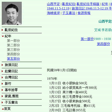
山西平定
|
亂世紀往
|
亂世紀往手稿版
|
紀年
|
1946.11.5-12.19
|
旅漢日記 1946.11.5-12.19
海峽彼岸
|
子玉書法
|
食譜剪報
山西平定
亂世紀往
艾城 李若瑗(
紀年
第一
部分
1909 ~ 1938 
第一部分
第四
部分
1
第二部分
第三部分
第四部分
第五部分
旅漢日記
民國59年1月1日開始
赴蘭日記
台灣日記
1970年
1月11日 收小瑗餉金500元
新竹
1月12日 給小瑗買風衣一件300元
暮年拾零
1月13日 果汁機一架460元
家庭,舊照
1月22日 收三毛獎學金1000元
1月27日 收小瑗來餉金500元
子玉書法
2月2日 三毛報考托福﹐費411元
首頁
2月19日 三毛註冊2055元