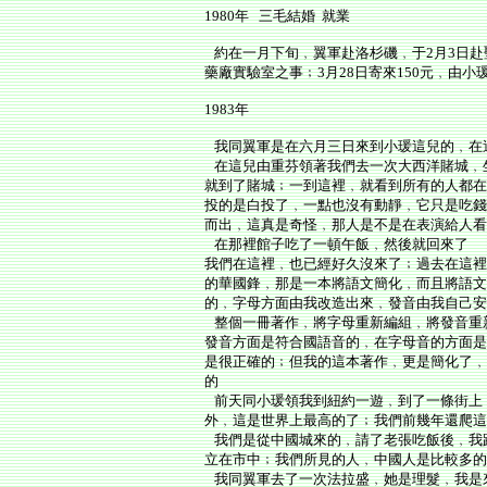
1980年 三毛結婚 就業
約在一月下旬﹐翼軍赴洛杉磯﹐于2月3日赴
藥廠實驗室之事﹔3月28日寄來150元﹐由
1983年
我同翼軍是在六月三日來到小瑗這兒的﹐在
在這兒由重芬領著我們去一次大西洋賭城﹐
就到了賭城﹔一到這裡﹐就看到所有的人都在
投的是白投了﹐一點也沒有動靜﹐它只是吃錢
而出﹐這真是奇怪﹐那人是不是在表演給人看
在那裡館子吃了一頓午飯﹐然後就回來了
我們在這裡﹐也已經好久沒來了﹔過去在這裡
的華國鋒﹐那是一本將語文簡化﹐而且將語文
的﹐字母方面由我改造出來﹐發音由我自己安
整個一冊著作﹐將字母重新編組﹐將發音重新
發音方面是符合國語音的﹐在字母音的方面是
是很正確的﹔但我的這本著作﹐更是簡化了﹐
的
前天同小瑗領我到紐約一遊﹐到了一條街上
外﹐這是世界上最高的了﹔我們前幾年還爬這
我們是從中國城來的﹐請了老張吃飯後﹐我
立在市中﹔我們所見的人﹐中國人是比較多的
我同翼軍去了一次法拉盛﹐她是理髮﹐我是