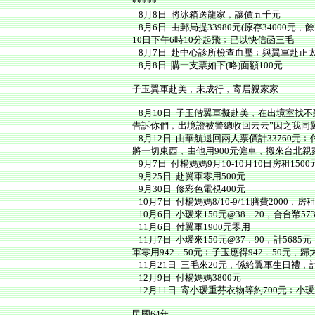
*****
8月8日 將冰箱送龍家﹐讓價五千元
8月6日 由郵局提33980元(原存34000元
10日下午6時10分起飛﹔已以快信函三毛
8月7日 赴中心診所檢查血壓﹔與翼軍赴正太買
8月8日 購一支票如下(略)面額100元
子玉翼軍赴美﹐未成行﹐寄居親家家
8月10日 子玉偕翼軍擬赴美﹐在出境室找不
告訴你們﹐出境證被警總收回云云”因之我同
8月12日 由華航退回兩人票價計33760元﹔
將一切東西﹐由他用900元僱車﹐搬來台北親
9月7日 付楊媽媽9月10-10月10日房租150
9月25日 赴翼軍零用500元
9月30日 修彩色電視400元
10月7日 付楊媽媽8/10-9/11膳費2000﹐房租
10月6日 小瑗來150元@38﹒20﹐合台幣5
11月6日 付翼軍1900元零用
11月7日 小瑗來150元@37﹒90﹐計5685
軍零用942﹒50元﹔子玉應得942﹒50元﹐
11月21日 三毛來20元﹐係給翼軍生日禮﹐
12月9日 付楊媽媽3800元
12月11日 寄小瑗重芬衣物等約700元﹔小瑗來
民國64年