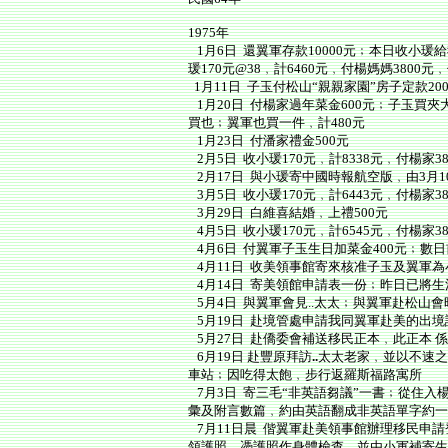
1975年
1月6日 還翼軍存款10000元﹔本日收小瑗
瑗170元@38﹐計6460元﹐付楊媽媽3800元
1月11日 子玉付松山“親親家園”房子定款2
1月20日 付楊家過年菜金600元﹔子玉買
買也﹔翼軍也買一件﹐計480元
1月23日 付潘家禮金500元
2月5日 收小瑗170元﹐計8338元﹐付楊家3
2月17日 與小瑗寄中國時報航空版﹐由3月10
3月5日 收小瑗170元﹐計6443元﹐付楊家38
3月29日 白維喜結婚﹐上禮500元
4月5日 收小瑗170元﹐計6545元﹐付楊家38
4月6日 付翼軍子玉生日加菜金400元﹔數
4月11日 收美領事館寄來核准子玉及翼軍
4月14日 寄美領館申請表一份﹔昨日已將
5月4日 與翼軍會見..太太﹔與翼軍赴松山會晤三
5月19日 赴境管處申請我同翼軍赴美的出
5月27日 赴僑委會補送移民正本﹐此正本 
6月19日 赴豐原拜訪
..
太太老家﹐並以不速之
車站﹔因吃得太飽﹐步行返羅斯福路寓所
7月3日 寄三毛“非英語芻議”一書﹔從住
彙及附言數篇﹐約由英語翻成非英語單字約一
7月11日晨 偕翼軍赴美領事館辦理移民申
領護照﹐憑護照作身體檢查﹐並由小軍補寄生