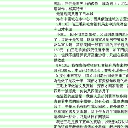
說話﹔它們是世界上的傑作﹐嘆為觀止﹔尤以
場製作﹐極其特出﹗
最近晚間又逛了日本城
洛市中國城在市中心﹐因其價值連城的古董
5月13日 偕三毛到社會福利局去申請救濟
今日才申請
小軍
...
﹐因不慣東部氣候﹐又回到洛城的原
了﹔這房子是客廳﹐臥室浴室及廚房帶餐室各
及臥室大鏡﹔當然美國一般有用具的房子包括
160元﹐由三毛承擔)我們住進來後﹐加了門
的﹐但我不能睡彈簧床及坐沙發﹐只能在客廳
動效益
8月13日 我在郵筒裡收到社會福利局寄來的從5
政府100元﹔本日已領得現金﹐並與小瑗去
又接小軍來電話﹐謂又回到老公司做開事了(
為他做了納稅十年﹐我們才有資格領政府的救
三毛上學做論文及實驗﹐深夜才回家睡覺﹐
四月十號抵此﹐匆匆又四個多月了
在這裡的生活是﹐我個人晨起與翼軍散步四
直在看中國的簡字體書﹐頗有心得﹔翼軍也由
音了﹔午餐三毛有時打電話回來﹐在外邊吃了
然看我的書及文匯報﹔除下午五時半我單獨散
睛模糊一點外﹐乃是終日在閱讀耳
我想三毛是做了五年的實驗﹐以致形成對小
正他這種受我個性遺傳的小毛病﹐我把我的個