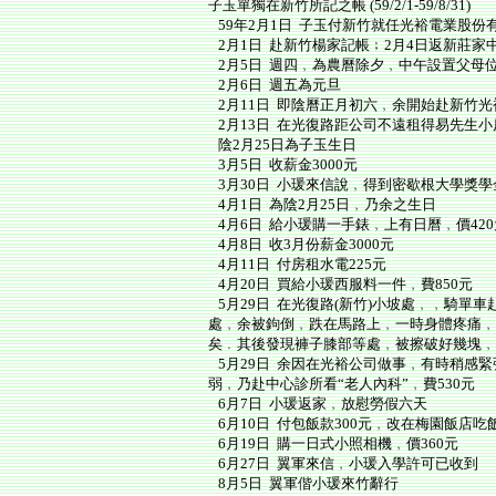
子玉單獨在新竹所記之帳 (59/2/1-59/8/31)
59年2月1日 子玉付新竹就任光裕電業股份
2月1日 赴新竹楊家記帳﹔2月4日返新莊
2月5日 週四﹐為農曆除夕﹐中午設置父母
2月6日 週五為元旦
2月11日 即陰曆正月初六﹐余開始赴新竹
2月13日 在光復路距公司不遠租得易先生小
陰2月25日為子玉生日
3月5日 收薪金3000元
3月30日 小瑗來信說﹐得到密歇根大學獎學金
4月1日 為陰2月25日﹐乃余之生日
4月6日 給小瑗購一手錶﹐上有日曆﹐價420
4月8日 收3月份薪金3000元
4月11日 付房租水電225元
4月20日 買給小瑗西服料一件﹐費850元
5月29日 在光復路(新竹)小坡處﹐﹐騎單
處﹐余被鉤倒﹐跌在馬路上﹐一時身體疼痛﹐
矣﹒其後發現褲子膝部等處﹐被擦破好幾塊﹐
5月29日 余因在光裕公司做事﹐有時稍感緊
弱﹐乃赴中心診所看“老人內科”﹐費530元
6月7日 小瑗返家﹐放慰勞假六天
6月10日 付包飯款300元﹐改在梅園飯店吃
6月19日 購一日式小照相機﹐價360元
6月27日 翼軍來信﹐小瑗入學許可已收到
8月5日 翼軍偕小瑗來竹辭行