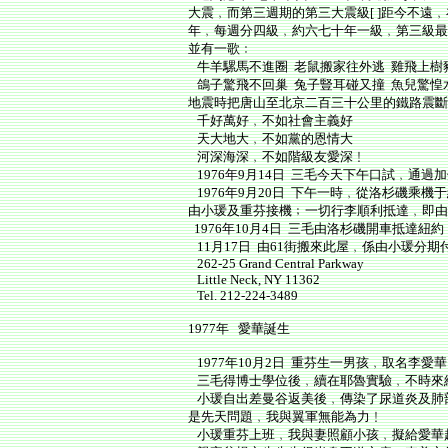
大震﹐而第三週期的第三大震級[ ]距今不
年﹐每週分四級﹐約六七十年一級﹐第三級最
並有一歌﹕
牛羊騾馬不進圈 老鼠搬家往外逃 雞飛上樹
鴿子驚飛不回巢 兔子豎耳碰又撞 魚兒驚惶
地震時把唐山至北京二百三十公里的鐵路震斷
千好萬好﹐不如社會主義好
天大地大﹐不如黨的恩情大
河深海深﹐不如階級友愛深﹗
1976年9月14日 三毛今天下午口試﹐通
1976年9月20日 下午一時﹐從洛杉磯乘
由小瑗及重芬接機﹔一切行李順利抵達﹐即由小瑗開車帶我
1976年10月4日 三毛由洛杉磯開車抵達紐
11月17日 由61街搬來此屋﹐係由小瑗分
262-25 Grand Central Parkway
Little Neck, NY 11362
Tel. 212-224-3489
1977年 愛華誕生
1977年10月2日 重芬生一男孩﹐取名李
三毛得博士學位後﹐續在耶魯實驗﹐不時來
小瑗自出差曼谷返美後﹐傳染了尿道炎及肺
是先天問題﹐我與翼軍無能為力﹗
小瑗重芬上班﹐我與妻照顧小孩﹐擬給愛華起