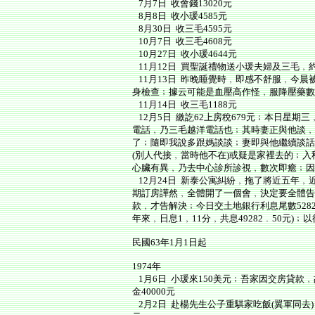
7月7日 收會錢13020元
8月8日 收小瑗4585元
8月30日 收三毛4595元
10月7日 收三毛4608元
10月27日 收小瑗4644元
11月12日 買聖誕禮物送小瑗夫婦及三毛﹐約
11月13日 昨晚睡覺時﹐即感不舒服﹐今
身檢查﹔據云可能是血壓高作怪﹐服降壓藥數
11月14日 收三毛1188元
12月5日 繳訖62上房稅679元﹔本日星
電話﹐乃三毛越洋電話也﹔其時妻正與他談﹐
了﹔隨即我說多跟媽談談﹔妻即與他繼續談話
(別人代接﹐當時他不在)或疑是家裡去的﹔
心臟有異﹐乃去中心診所診視﹐數次即癒﹔因
12月24日 新泰公寓糾紛﹐拖了將近五年
期訂房譁然﹐全體開了一個會﹐決定要全體告
款﹐才告解決﹔今日交土地銀行利息尾數528250
年來﹐日息1﹐11分﹐共息49282﹒50元
民國63年1月1日起
1974年
1月6日 小瑗來150美元﹔吾家因交房貸款
金40000元
2月2日 赴楊先生公子重騏家吃飯(翼軍同去