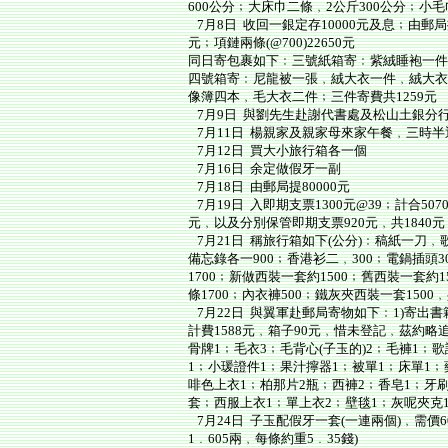
600公分﹔大床巾二條﹐2公斤300公分﹔小毛
7月8日 收回一銀定存10000元及息﹔由郵局提
元﹔項鏈兩條(@700)22650元
同日寄包裹如下﹕三號紙箱寄﹕紫絨睡袍一件
四號箱寄﹕尼龍被一張﹐絨大衣一件﹐絨大衣
像簿四本﹐毛大衣二件﹔三件寄費共1259元
7月9日 與劉先生赴謝代書處及松山土銀分
7月11日 楊親家及親家母來家午餐﹐三時半
7月12日 買大小旅行箱各一個
7月16日 余定做假牙一副
7月18日 由郵局提80000元
7月19日 入即期支票1300元@39﹔計合507
元﹐以及分別保管即期支票920元﹐共1840元
7月21日 稱旅行箱如下(公分)﹕稿紙一刀﹐歌
備忘錄各一900﹔香港衫二﹐300﹔電鍋插頭3
1700﹔新做西裝一套約1500﹔舊西裝一套約1
條1700﹔內衣褲500﹔鐵灰夾西裝一套1500﹐
7月22日 與翼軍赴郵局寄物如下﹕1)寄出書
計費1588元﹐箱子90元﹐惜未登記﹐茲約
骨牌1﹔毛衣3﹔毛背心(子玉的)2﹔毛褲1﹔
1﹔小瑗證件1﹔果汁擰器1﹔被單1﹔床單1﹔
啡色上衣1﹔柏那片2瓶﹔西褲2﹔香皂1﹔牙
套﹔西服上衣1﹔單上衣2﹔壁毯1﹔灰呢夾克
7月24日 子玉配假牙一套(一連兩個)﹐需價
1﹒605兩﹐每條約重5﹒35錢)