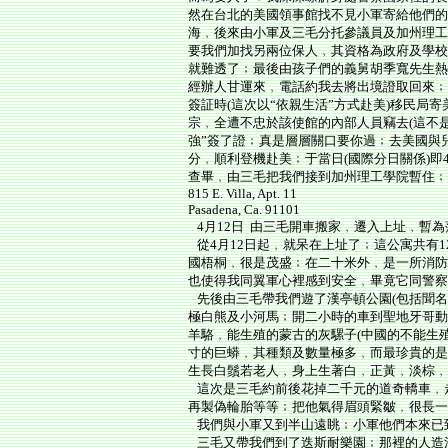
然在台北的美國領事館找不見小軍寄給他們的
海﹐後來由小軍及三毛分托參議員及加州理工
要我們加找另兩位保人﹐其資格為政府及學校
就難透了﹔最後由孩子們的義舅胡季寬先生熱
經辦人甘運來﹐電話約我去將出境證取回來﹔
簽証時(這次以“依親生活”方式赴美)移民局
宗﹐全遭不忠於該使館的內部人員竊去(這不
強”簽了證﹔真是層層關口要你過﹔去美國與兒
分﹐順利登機赴美﹔于當日(國際分日關係)即
查畢﹐由三毛把我們接到加州理工學院暫住﹔
815 E. Villa, Apt. 11
Pasadena, Ca. 91101
4月12日 由三毛開車搬家﹐遷入上址﹐暫為
從4月12日起﹐就呆在上址了﹔這公寓共有
國梧桐﹐很是茂盛﹔在二十米外﹐是一所消防
也使得我同翼軍心裡感到安全﹐畢竟它同警察
先後由三毛帶我們遊了漢亭頓公園(包括聞名
極白熊及小河馬﹔開二小時的車到聖地牙哥動
羊駱﹐能生殖的蒙古的灰騾子(中國的不能生殖
寸的巨蟒﹐其種類及數量極多﹐而最珍貴的是
生長白鬚若老人﹐身上生著白﹐正黃﹐淡棕﹐
這次是三毛約前後花掉二千元的道奇轎車﹐
再製偽輪胎等等﹔把他氣得眉頭緊皺﹐很長一
我們與小軍又到半山遠眺﹔小軍他們本來已
三毛又帶我們到了迭斯耐樂園﹔那裡的人造