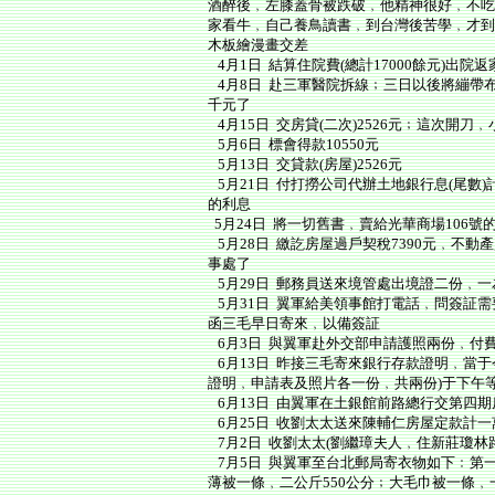
酒醉後﹐左膝蓋骨被跌破﹐他精神很好﹐不吃
家看牛﹐自己養鳥讀書﹐到台灣後苦學﹐才到
木板繪漫畫交差
4月1日 結算住院費(總計17000餘元)出院返
4月8日 赴三軍醫院拆線﹔三日以後將繃帶
千元了
4月15日 交房貸(二次)2526元﹔這次開刀
5月6日 標會得款10550元
5月13日 交貸款(房屋)2526元
5月21日 付打撈公司代辦土地銀行息(尾數)
的利息
5月24日 將一切舊書﹐賣給光華商場106號
5月28日 繳訖房屋過戶契稅7390元﹐不動
事處了
5月29日 郵務員送來境管處出境證二份﹐
5月31日 翼軍給美領事館打電話﹐問簽証
函三毛早日寄來﹐以備簽証
6月3日 與翼軍赴外交部申請護照兩份﹐付費
6月13日 昨接三毛寄來銀行存款證明﹐當
證明﹐申請表及照片各一份﹐共兩份)于下午
6月13日 由翼軍在土銀館前路總行交第四期
6月25日 收劉太太送來陳輔仁房屋定款計
7月2日 收劉太太(劉繼璋夫人﹐住新莊瓊林
7月5日 與翼軍至台北郵局寄衣物如下﹕第
薄被一條﹐二公斤550公分﹔大毛巾被一條﹐