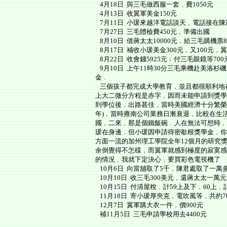
4月18日 與三毛做西服一套﹐費1050元
4月13日 收翼軍美金150元
7月11日 小瑗來越洋電話談天﹐電話接在陳
7月27日 三毛體檢費450元﹐準備出國
8月10日 借蔣太太10000元﹐給三毛購機票8
8月17日 補收小瑗美金300元﹐又100元﹐
8月22日 收會錢5925元﹔付三毛眼鏡等70
9月10日 上午11時30分三毛乘機赴美洛
金﹒
三個孩子都完成大學教育﹐並且都很順利地
上大二微分方程是赤字﹐因而未能申請到獎學
到學位後﹐出路甚佳﹐當時美國經濟十分繁榮﹐
年)﹐當時雍南公司業務日漸衰退﹐比較在生
國﹐二來﹐那是個鐵飯碗﹒人在無法可想時﹐
瑗在身邊﹐但小瑗因申請得密歇根獎學金﹐你
方面一流的加州理工學院全年12個月的研究
余倒覺得不怎樣﹐而翼軍就感到極度的寂寞感
的情況﹐我就下定決心﹐要買彩色電視機了
10月6日 向當舖取了5千﹐陳君處取了一萬
10月10日 收三毛300美元﹐還蔣太太一
10月15日 付清屋稅﹐計59上及下﹐60上﹐計
11月18日 寄小瑗厚夾克﹐電吹風等﹐共約7
12月7日 翼軍購大衣一件﹐價900元
補11月5日 三毛申請學校用去4400元