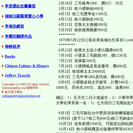
2月28日 三毛報考GRE﹐費625﹒50元
李若瑗紀念圖書室
3月12日 收小瑗餉金600元
4月1日 收三毛獎學金1500元
湖南汨羅翼軍愛心小學
4月15日 收小瑗餉金500元
4月21日 交魯太太會錢300元
李偉宗網頁
5月20日 做前後廊鐵窗900元
********
李耀宗翻譯作品
1970年5月22日心笛在美洛城出生英名Cynthia Si
********
海峽彼岸
6月23日 收蔣太太送小瑗出國禮400元
7月19日 小瑗及三毛眼鏡3付﹐價1230元
Books
7月25日 送蔣森500元
Chinese Culture & History
7月28日 小瑗體檢及黃皮書等﹐費600元
8月2日 收借蔣太太20000元
Jeffrey Travels
8月3日 三毛申考GRE及托福﹐費400元
8月9日 小瑗購皮箱太空被等﹐計費340元
Copyrights (c) 2005 All rights reserved,
1000元﹐田先生200元﹐遠志400﹐遠應400
shanxipingding.org 版權所有
版主電子郵址
webmaster@shanxipingding.org
補記﹕1）五月廿二日小笛誕生﹔2）小軍停
大學化學系第一名﹔5）七月四日三毛開始赴
9月3日 三毛可能在台中豐原清泉崗機場服役
9月8日 (曾于12/7收三毛800元)收三毛餉金
10月3日 送朱家禮1000元﹐可能是以錚結婚
10月14日 收小瑗稿費及出版幾何學等603