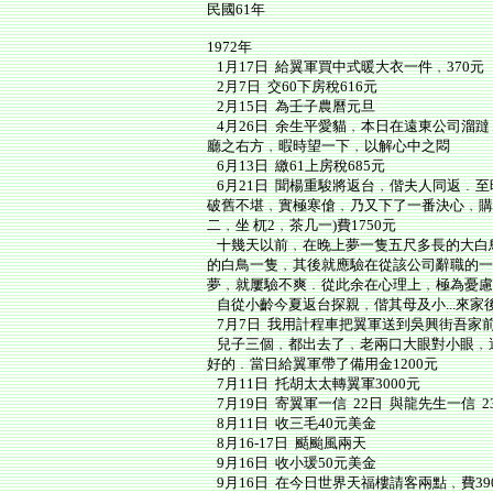
民國61年
1972年
1月17日 給翼軍買中式暖大衣一件﹐370元
2月7日 交60下房稅616元
2月15日 為壬子農曆元旦
4月26日 余生平愛貓﹐本日在遠東公司溜躂
廳之右方﹐暇時望一下﹐以解心中之悶
6月13日 繳61上房稅685元
6月21日 聞楊重駿將返台﹐偕夫人同返﹒
破舊不堪﹐實極寒傖﹐乃又下了一番決心﹐購
二﹐坐 杌2﹐茶几一)費1750元
十幾天以前﹐在晚上夢一隻五尺多長的大白
的白鳥一隻﹐其後就應驗在從該公司辭職的一
夢﹐就屢驗不爽﹒從此余在心理上﹐極為憂慮
自從小齡今夏返台探親﹐偕其母及小...來家
7月7日 我用計程車把翼軍送到吳興街吾家
兒子三個﹐都出去了﹐老兩口大眼對小眼﹐
好的﹒當日給翼軍帶了備用金1200元
7月11日 托胡太太轉翼軍3000元
7月19日 寄翼軍一信 22日 與龍先生一信 
8月11日 收三毛40元美金
8月16-17日 颳颱風兩天
9月16日 收小瑗50元美金
9月16日 在今日世界天福樓請客兩點﹐費3