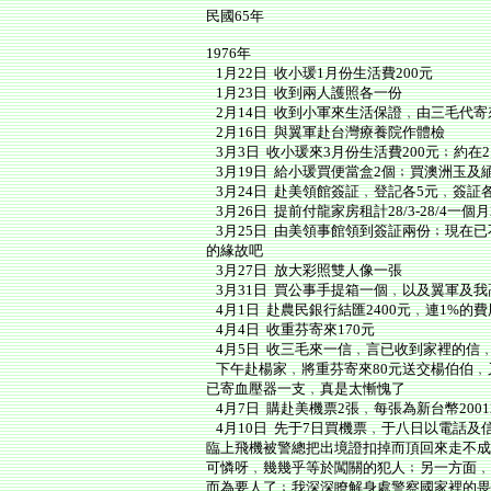
民國65年
1976年
1月22日 收小瑗1月份生活費200元
1月23日 收到兩人護照各一份
2月14日 收到小軍來生活保證﹐由三毛代寄
2月16日 與翼軍赴台灣療養院作體檢
3月3日 收小瑗來3月份生活費200元﹔約在
3月19日 給小瑗買便當盒2個﹔買澳洲玉及
3月24日 赴美領館簽証﹐登記各5元﹐簽証各
3月26日 提前付龍家房租計28/3-28/4一個月
3月25日 由美領事館領到簽証兩份﹔現在
的緣故吧
3月27日 放大彩照雙人像一張
3月31日 買公事手提箱一個﹐以及翼軍及我
4月1日 赴農民銀行結匯2400元﹐連1%的費
4月4日 收重芬寄來170元
4月5日 收三毛來一信﹐言已收到家裡的信﹐
下午赴楊家﹐將重芬寄來80元送交楊伯伯﹐
已寄血壓器一支﹐真是太慚愧了
4月7日 購赴美機票2張﹐每張為新台幣20012
4月10日 先于7日買機票﹐于八日以電話及
臨上飛機被警總把出境證扣掉而頂回來走不成
可憐呀﹐幾幾乎等於闖關的犯人﹔另一方面﹐
而為要人了﹔我深深瞭解身處警察國家裡的畏