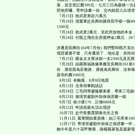
落﹐並交登記費390元﹔七月三日為最後一
照他所囑﹐寄申請書一份﹐交內政部入出境管
7月15日 收武君來款六萬元
7月19日 偕翼軍赴吳興街購得寫字檯一個40
1500元
7月24日 收武君2萬元﹐至此所放他的本金
7月24日 付龍之飛先生房屋押金2萬元﹐28/7-
決遷居吳興街 (64年7月份) 我們暫時既
境證遲遲不發﹐只有遷居了﹐地址是﹕吳性街36
7月25日 購金太太舊冰箱一支2500元及瓦斯
7月28日 由羅斯福路僱車搬至吳興街361巷
街﹐屋前面為莊敬路﹐屋後為吳興街﹐沒有噪
器等約費1000元
8月3日 有颱風﹐8月9日地震
8月12日 去美領事館談話
8月19日 三毛同學廖隆榮來家﹐帶來三毛
8月25日 接境管處額外加保保證書一紙
9月7日 收小瑗170﹐計換6868元
9月22日 申請依親生活出境證
10月7日 赴竹祭奠賈開泰先生之喪
11月11日 翼軍開始看肩痛﹔由三毛寄來10
12月17日 寄境管處額外加保之保證書一件
她今年是六十花甲整壽﹐除楊親家翁及親家母