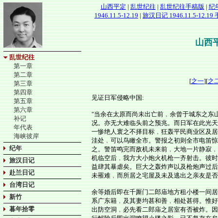
山西平定
|
乱世纪往
|
乱世纪往手稿版
|
纪
1946.11.5-12.19
|
旅汉日记 1946.11.5-12.1
山西
乱世纪往
第一章
第二章
[
之一
][
之
第三章
第四章
见证日军侵略中国:
第五章
第六章
"当余在太原而尚未出亡前﹐余曾于城东之东
补记
况。亦无大难临头前之预兆。而日军在此光天
年代表
一惨绝人寰之不择目标﹐狂轰平民商业区及居
海峡彼岸
洼处﹐可以鸟瞰全市。警报之初则全市电笛惊
纪年
之。警笛鸣完而敌机未来前﹐大地一片静寂﹐
机临空后﹐我方大小炮火机枪一齐射击。彼时
旅汉日记
益肆其暴虐矣。巨大之轰炸声以及枪炮声过后
赴兰日记
未罹难﹐而所居之宅屋及未及逃出之亲友是否
台湾日记
余等婚后即在千厮门二郎庙地方租小楼一间居
新竹
系广东籍﹐及其妻均甚和善﹐相处甚得。惟好
暮年拾零
出防空洞﹐必先看二郎庙之居室有否被炸。因