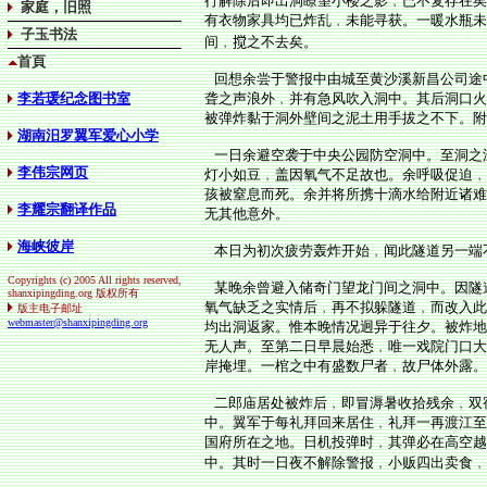
行解除后即出洞瞭望小楼之影﹐已不复存在矣
家庭，旧照
有衣物家具均已炸乱﹐未能寻获。一暖水瓶未
子玉书法
间﹐
搅
之不去矣。
首頁
回想余尝于警报中由城至黄沙溪新昌公司途
李若瑗纪念图书室
聋之声浪外﹐并有急风吹入洞中。其后洞口火
被弹炸黏于洞外壁间之泥土用手拔之不下。附
湖南汨罗翼军爱心小学
一日余避空袭于中央公园防空洞中。至洞之
李伟宗网页
灯小如豆﹐盖因氧气不足故也。余呼吸促迫﹐
孩被窒息而死。余并将所携十滴水给附近诸难
李耀宗翻译作品
无其他意外。
海峡彼岸
本日为初次疲劳轰炸开始﹐闻此隧道另一端
Copyrights (c) 2005 All rights reserved,
某晚余曾避入储奇门望龙门间之洞中。因隧
shanxipingding.org 版权所有
氧气缺乏之实情后﹐再不拟躲隧道﹐而改入此
版主电子邮址
webmaster@shanxipingding.org
均出洞返家。惟本晚情况迥异于往夕。被炸地
无人声。至第二日早晨始悉﹐唯一戏院门口大
岸掩埋。一棺之中有盛数尸者﹐故尸体外露。
二郎庙居处被炸后﹐即冒溽暑收拾残余﹐双
中。翼军于每礼拜回来居住﹐礼拜一再渡江至
国府所在之地。日机投弹时﹐其弹必在高空越
中。其时一日夜不解除警报﹐小贩四出卖食﹐因之